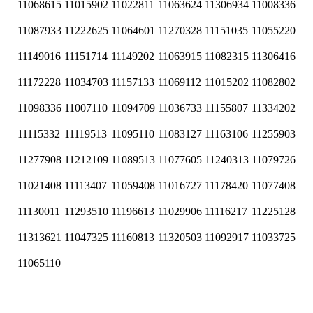
11068615
11015902
11022811
11063624
11306934
11008336
11087933
11222625
11064601
11270328
11151035
11055220
11149016
11151714
11149202
11063915
11082315
11306416
11172228
11034703
11157133
11069112
11015202
11082802
11098336
11007110
11094709
11036733
11155807
11334202
11115332
11119513
11095110
11083127
11163106
11255903
11277908
11212109
11089513
11077605
11240313
11079726
11021408
11113407
11059408
11016727
11178420
11077408
11130011
11293510
11196613
11029906
11116217
11225128
11313621
11047325
11160813
11320503
11092917
11033725
11065110