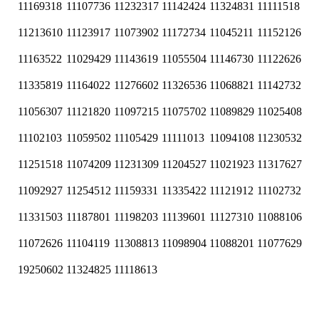
11169318
11107736
11232317
11142424
11324831
11111518
11213610
11123917
11073902
11172734
11045211
11152126
11163522
11029429
11143619
11055504
11146730
11122626
11335819
11164022
11276602
11326536
11068821
11142732
11056307
11121820
11097215
11075702
11089829
11025408
11102103
11059502
11105429
11111013
11094108
11230532
11251518
11074209
11231309
11204527
11021923
11317627
11092927
11254512
11159331
11335422
11121912
11102732
11331503
11187801
11198203
11139601
11127310
11088106
11072626
11104119
11308813
11098904
11088201
11077629
19250602
11324825
11118613