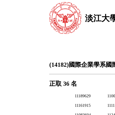
淡江大
(14182)國際企業學系
正取 36 名
11189629
110
11161915
111
11083604
112