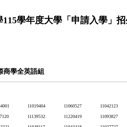
學115學年度大學「申請入學」招
國際商學全英語組
04001
11019404
11060527
11042123
17120
11139532
11220419
11093827
43321
11048117
11043418
11037727