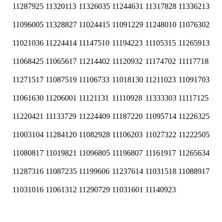
11287925
11320113
11326035
11244631
11317828
11336213
11096005
11328827
11024415
11091229
11248010
11076302
11021036
11224414
11147510
11194223
11105315
11265913
11068425
11065617
11214402
11120932
11174702
11117718
11271517
11087519
11106733
11018130
11211023
11091703
11061630
11206001
11121131
11110928
11333303
11117125
11220421
11133729
11224409
11187220
11095714
11226325
11003104
11284120
11082928
11106203
11027322
11222505
11080817
11019821
11096805
11196807
11161917
11265634
11287316
11087235
11199606
11237614
11031518
11088917
11031016
11061312
11290729
11031601
11140923