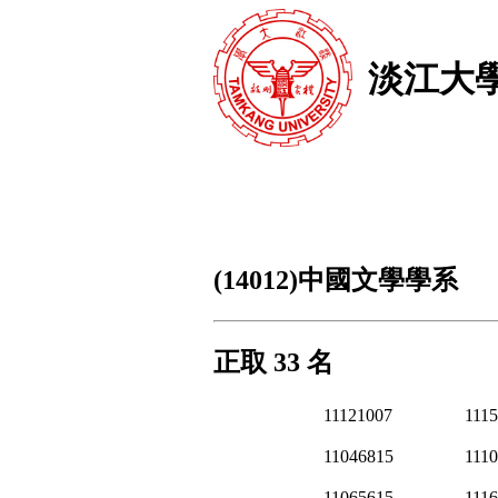
淡江大
(14012)中國文學學系
正取 33 名
11121007
111
11046815
111
11065615
111